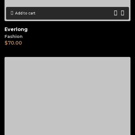
Add to cart
Everlong
Fashion
$
70.00