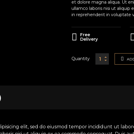
et dolore magna aliqua. Ut en
ullamco laboris nisi ut aliqui
in reprehenderit in voluptate v
Free
Delivery
Quantity
ADD
)
ipisicing elit, sed do eiusmod tempor incididunt ut labo
aboris nisi ut aliquip ex ea commodo consequat. Duis aut