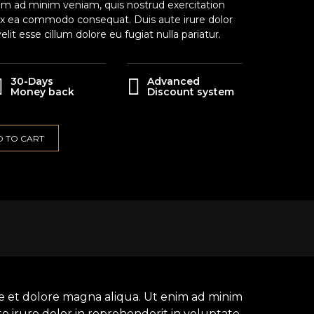
im ad minim veniam, quis nostrud exercitation
p ex ea commodo consequat. Duis aute irure dolor
elit esse cillum dolore eu fugiat nulla pariatur.
30-Days
Advanced
Money back
Discount system
 TO CART
re et dolore magna aliqua. Ut enim ad minim
e irure dolor in reprehenderit in voluptate