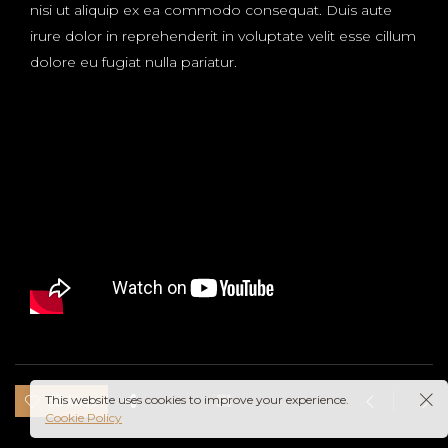
nisi ut aliquip ex ea commodo consequat. Duis aute
irure dolor in reprehenderit in voluptate velit esse cillum
dolore eu fugiat nulla pariatur.
This website uses cookies to improve your experience.
33 likes
Cookie Policy