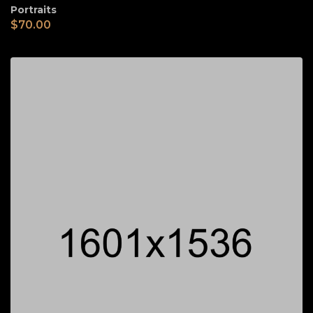
Portraits
$
70.00