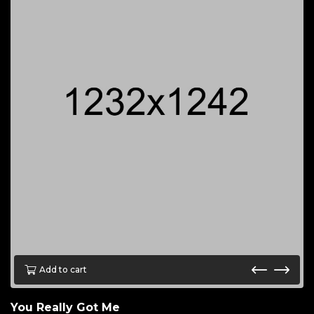
Add to cart
You Really Got Me