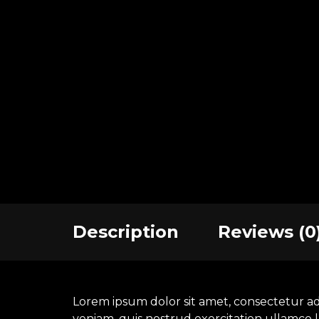
Description
Reviews (0
Lorem ipsum dolor sit amet, consectetur ad
veniam, quis nostrud exercitation ullamco l