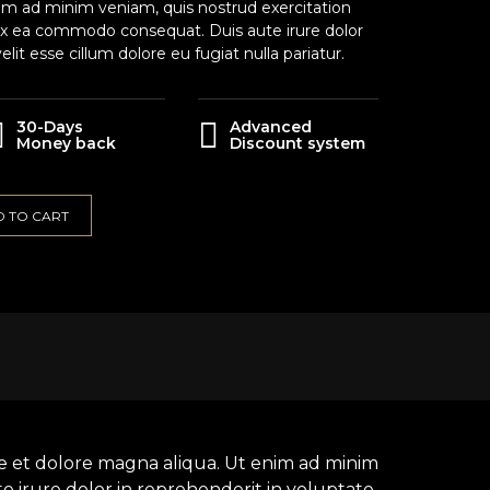
im ad minim veniam, quis nostrud exercitation
p ex ea commodo consequat. Duis aute irure dolor
elit esse cillum dolore eu fugiat nulla pariatur.
30-Days
Advanced
Money back
Discount system
 TO CART
re et dolore magna aliqua. Ut enim ad minim
e irure dolor in reprehenderit in voluptate