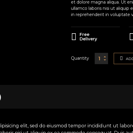
et dolore magna aliqua. Ut en
ullamco laboris nisi ut aliqui
in reprehenderit in voluptate v
Free
Delivery
Quantity
ADD
)
ipisicing elit, sed do eiusmod tempor incididunt ut labo
aboris nisi ut aliquip ex ea commodo consequat. Duis aut