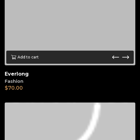
Add to cart
Everlong
Fashion
$
70.00