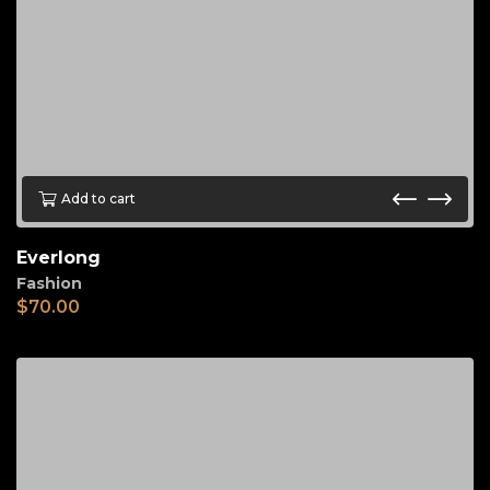
Add to cart
Everlong
Fashion
$
70.00