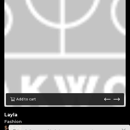
Add to cart
Layla
Fashion
$
45.00