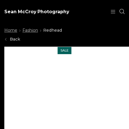
Sean McCroy Photography
Home
Fashion
Redhead
Back
SALE