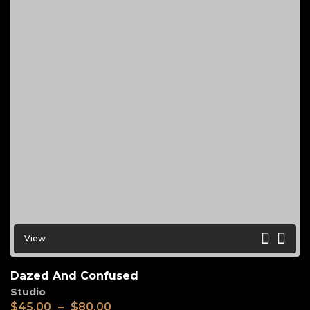
View
Dazed And Confused
Studio
$
45.00
–
$
80.00