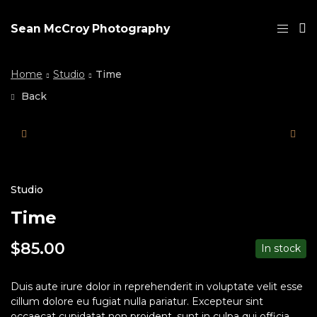
Sean McCroy Photography
Home
Studio
Time
Back
Studio
Time
$
85.00
In stock
Duis aute irure dolor in reprehenderit in voluptate velit esse
cillum dolore eu fugiat nulla pariatur. Excepteur sint
occaecat cupidatat non proident, sunt in culpa qui officia